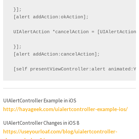
 }];

 [alert addAction:okAction];

 UIAlertAction *cancelAction = [UIAlertAction
 }];

 [alert addAction:cancelAction];

 [self presentViewController:alert animated:YE
UIAlertController Example in iOS
http://hayageek.com/uialertcontroller-example-ios/
UIAlertController Changes in iOS 8
https://useyourloaf.com/blog/uialertcontroller-