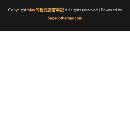
Copyright
Max的程式語言筆記
All rights reserved
| Powered by
Superbthemes.com