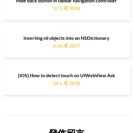
Hide back button in tabbar navigation controller
17 5 月, 2018
Inserting nil objects into an NSDictionary
6 10 月, 2017
[iOS] How to detect touch on UIWebView Ask
26 1 月, 2018