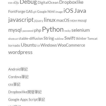
Debug
Dropboxlike
DigitalOcean
css
d3js
Java
iOS
FontForge
GAS
html
Google
image
git
javascript
linux
macOS
mssql
jQuery
MDM
Python
mysql
selenium
php
password
rocky
Swift
String
tkinter
stable-diffusion
Tomcat
shotcut
sublime
Ubuntu
Windows
WooCommerce
tornado
UI
wordpress
Android筆記
Cordova筆記
css筆記
Dropboxlike開發筆記
Google Apps Script筆記