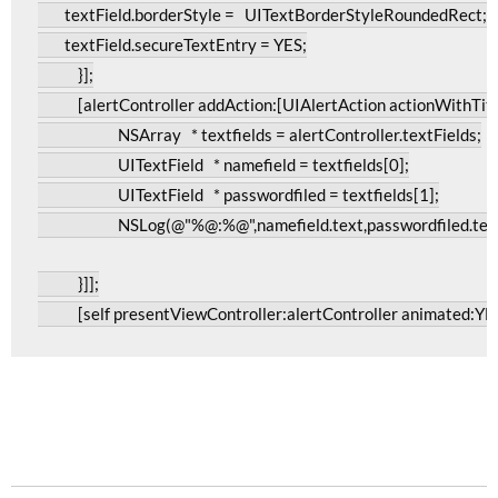
        textField
.
borderStyle 
=
UITextBorderStyleRoundedRect
;
        textField
.
secureTextEntry 
=
 YES
;
}];
[
alertController addAction
:[
UIAlertAction
 actionWithTit
NSArray
*
 textfields 
=
 alertController
.
textFields
;
UITextField
*
 namefield 
=
 textfields
[
0
];
UITextField
*
 passwordfiled 
=
 textfields
[
1
];
NSLog
(@
"%@:%@"
,
namefield
.
text
,
passwordfiled
.
tex
}]];
[
self presentViewController
:
alertController animated
:
YE