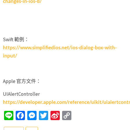
changes-in-ios-8/
Swift 範例：
https://www.simplifiedios.net/ios-dialog-box-with-
input/
Apple 官方文件：
UIAlertController
https://developer.apple.com/reference/uikit/uialertcontr
Line
Facebook
Messenger
Twitter
Sina
Copy
Weibo
Link