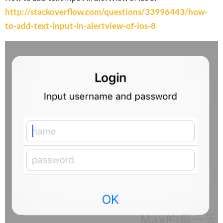
http://stackoverflow.com/questions/33996443/how-
to-add-text-input-in-alertview-of-ios-8