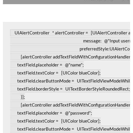
UIAlertController
*
 alertController 
=
[
UIAlertController
 a
                                                                                  message
:
@
"Input user
                                                                              preferredStyle
:
UIAlertCont
[
alertController addTextFieldWithConfigurationHandler
:
        textField
.
placeholder 
=
@
"name"
;
        textField
.
textColor 
=
[
UIColor
 blueColor
];
        textField
.
clearButtonMode 
=
UITextFieldViewModeWhileE
        textField
.
borderStyle 
=
UITextBorderStyleRoundedRect
;
}];
[
alertController addTextFieldWithConfigurationHandler
:
        textField
.
placeholder 
=
@
"password"
;
        textField
.
textColor 
=
[
UIColor
 blueColor
];
        textField
.
clearButtonMode 
=
UITextFieldViewModeWhileE