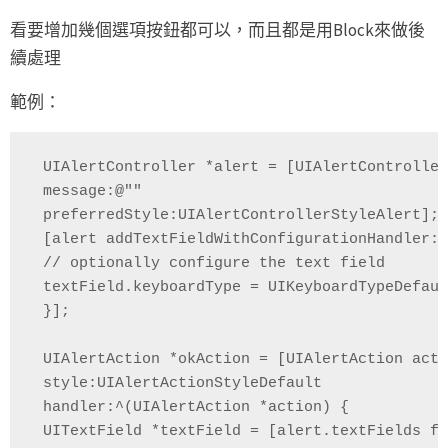
看要增加幾個選項按鈕都可以，而且都是用Block來做後
續處理
範例：
 UIAlertController *alert = [UIAlertControlle
 message:@""

 preferredStyle:UIAlertControllerStyleAlert];

 [alert addTextFieldWithConfigurationHandler:^
 // optionally configure the text field

 textField.keyboardType = UIKeyboardTypeDefaul
 }];

 UIAlertAction *okAction = [UIAlertAction act
 style:UIAlertActionStyleDefault

 handler:^(UIAlertAction *action) {

 UITextField *textField = [alert.textFields fi