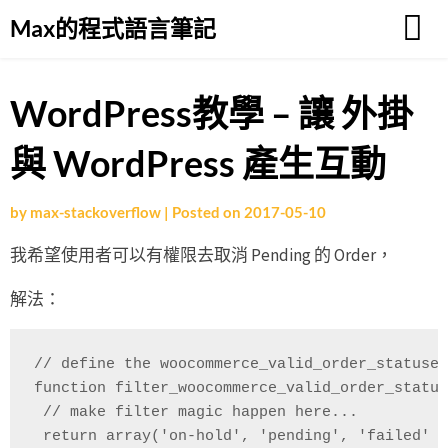
Skip
Max的程式語言筆記
to
content
WordPress教學 – 讓 外掛
與 WordPress 產生互動
by
max-stackoverflow
|
Posted on
2017-05-10
我希望使用者可以有權限去取消 Pending 的 Order，
解法：
// define the woocommerce_valid_order_statuses
function filter_woocommerce_valid_order_status
 // make filter magic happen here... 

 return array('on-hold', 'pending', 'failed' )