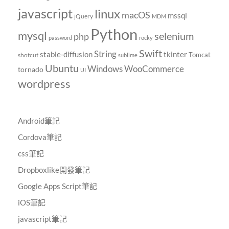
javascript
linux
macOS
mssql
jQuery
MDM
Python
mysql
selenium
php
password
rocky
Swift
String
tkinter
stable-diffusion
Tomcat
shotcut
sublime
Ubuntu
Windows
WooCommerce
tornado
UI
wordpress
Android筆記
Cordova筆記
css筆記
Dropboxlike開發筆記
Google Apps Script筆記
iOS筆記
javascript筆記