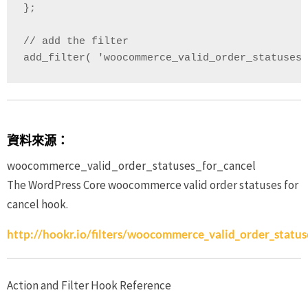
}; 

// add the filter 

add_filter( 'woocommerce_valid_order_statuses_
資料來源：
woocommerce_valid_order_statuses_for_cancel
The WordPress Core woocommerce valid order statuses for
cancel hook.
http://hookr.io/filters/woocommerce_valid_order_status
Action and Filter Hook Reference