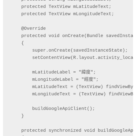
    protected TextView mLatitudeText;

    protected TextView mLongitudeText;

    @Override

    protected void onCreate(Bundle savedInstan
    {

        super.onCreate(savedInstanceState);

        setContentView(R.layout.activity_locat
        mLatitudeLabel = "緯度";

        mLongitudeLabel = "經度";

        mLatitudeText = (TextView) findViewByI
        mLongitudeText = (TextView) findViewBy
        buildGoogleApiClient();

    }

    protected synchronized void buildGoogleApi