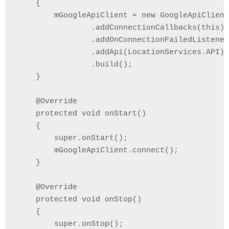
    {

        mGoogleApiClient = new GoogleApiClient
                .addConnectionCallbacks(this)

                .addOnConnectionFailedListener
                .addApi(LocationServices.API)

                .build();

    }

    @Override

    protected void onStart()

    {

        super.onStart();

        mGoogleApiClient.connect();

    }

    @Override

    protected void onStop() 

    {

        super.onStop();
