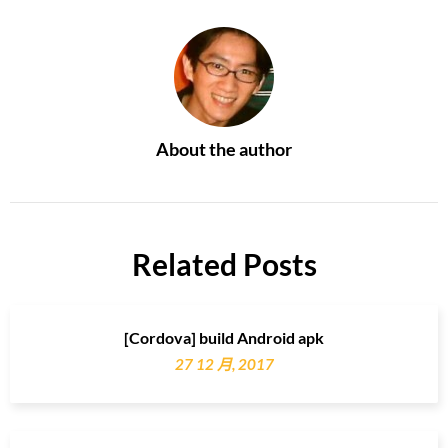
About the author
Related Posts
[Cordova] build Android apk
27 12 月, 2017