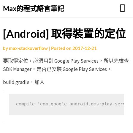
Skip
Max的程式語言筆記
to
content
[Android] 取得裝置的定位
by
max-stackoverflow
|
Posted on
2017-12-21
要取得定位，必須用到 Google Play Services，所以先檢查
SDK Manager，是否已安裝 Google Play Services。
build.gradle，加入
compile 'com.google.android.gms:play-servic