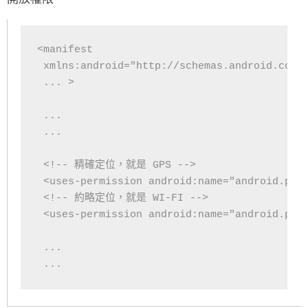
<manifest

 xmlns:android="http://schemas.android.com/a
 ... >

 ...

 ...

 <!-- 精確定位，就是 GPS -->

 <uses-permission android:name="android.perm
 <!-- 約略定位，就是 WI-FI -->

 <uses-permission android:name="android.perm
 ...

 ...