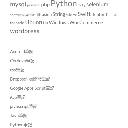
Python
mysql
selenium
php
password
rocky
Swift
String
tkinter
stable-diffusion
Tomcat
shotcut
sublime
Ubuntu
Windows
WooCommerce
tornado
UI
wordpress
Android筆記
Cordova筆記
css筆記
Dropboxlike開發筆記
Google Apps Script筆記
iOS筆記
javascript筆記
Java筆記
Python筆記