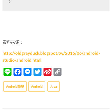
}
資料來源：
http://oldgrayduck.blogspot.tw/2016/06/android-
studio-android.html
Line
Facebook
Messenger
Twitter
Sina
Copy
Weibo
Link
Android筆記
Android
Java