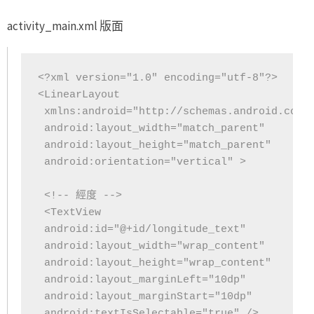
activity_main.xml 版面
<?xml version="1.0" encoding="utf-8"?>

<LinearLayout

 xmlns:android="http://schemas.android.com/a
 android:layout_width="match_parent"

 android:layout_height="match_parent"

 android:orientation="vertical" >

 <!-- 經度 -->

 <TextView

 android:id="@+id/longitude_text"

 android:layout_width="wrap_content"

 android:layout_height="wrap_content"

 android:layout_marginLeft="10dp"

 android:layout_marginStart="10dp"

 android:textIsSelectable="true" />
