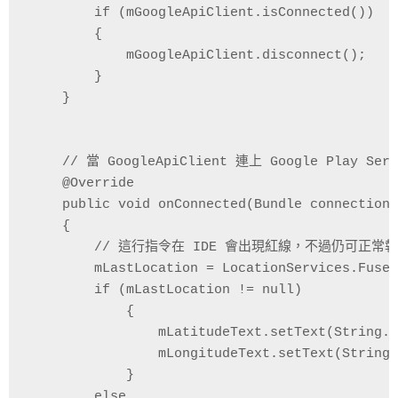
        if (mGoogleApiClient.isConnected()) 

        {

            mGoogleApiClient.disconnect();

        }

    }

    // 當 GoogleApiClient 連上 Google Play S
    @Override

    public void onConnected(Bundle connectionH
    {

        // 這行指令在 IDE 會出現紅線，不過仍可正常
        mLastLocation = LocationServices.Fused
        if (mLastLocation != null)

            {

                mLatitudeText.setText(String.f
                mLongitudeText.setText(String.
            }

        else
