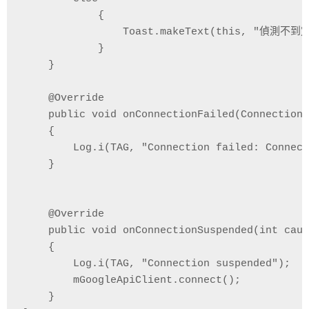
            {

                Toast.makeText(this, "偵測
            }

    }

    @Override

    public void onConnectionFailed(ConnectionR
    {

        Log.i(TAG, "Connection failed: Connect
    }

    @Override

    public void onConnectionSuspended(int caus
    {

        Log.i(TAG, "Connection suspended");

        mGoogleApiClient.connect();

    }
