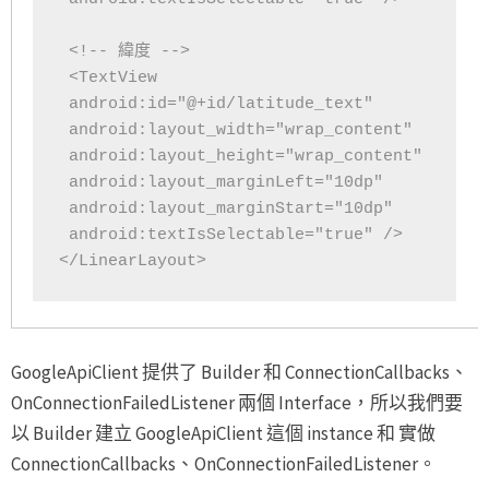
 <!-- 緯度 -->

 <TextView

 android:id="@+id/latitude_text"

 android:layout_width="wrap_content"

 android:layout_height="wrap_content"

 android:layout_marginLeft="10dp"

 android:layout_marginStart="10dp"

 android:textIsSelectable="true" />

</LinearLayout>
GoogleApiClient 提供了 Builder 和 ConnectionCallbacks、
OnConnectionFailedListener 兩個 Interface，所以我們要
以 Builder 建立 GoogleApiClient 這個 instance 和 實做
ConnectionCallbacks、OnConnectionFailedListener。