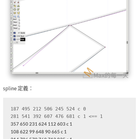
spline 定義：
187 495 212 506 245 524 c 0

357 650 231 624 112 603 c 1

108 622 99 648 90 665 c 1
