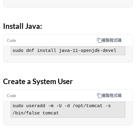
Install Java:
複製程式碼
Code
sudo dnf install java-11-openjdk-devel
Create a System User
複製程式碼
Code
sudo useradd -m -U -d /opt/tomcat -s 
/bin/false tomcat