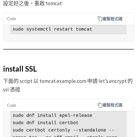
設定好之後，重啟 tomcat:
複製程式碼
Code
sudo systemctl restart tomcat
install SSL
下面的 script 以 tomcat.example.com 申請 let’s encrypt 的
ssl 憑證
複製程式碼
Code
sudo dnf install epel-release

sudo dnf install certbot

sudo certbot certonly --standalone --