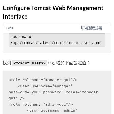
Configure Tomcat Web Management
Interface
複製程式碼
Code
sudo nano 
/opt/tomcat/latest/conf/tomcat-users.xml
找到
tag, 增加下面設定值：
<tomcat-users>
<role rolename="manager-gui"/>

    <user username="manager" 
password="your-password" roles="manager-
gui" />

<role rolename="admin-gui"/>

	<user username="admin" 