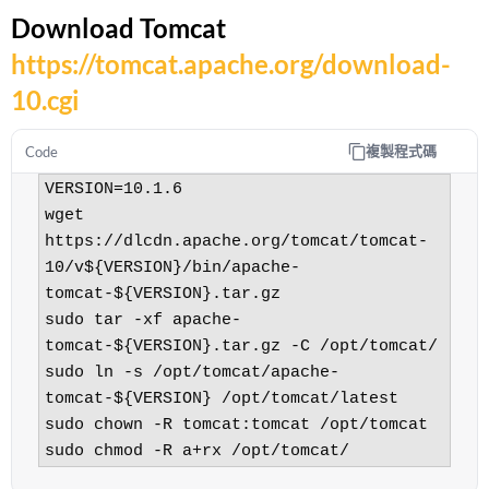
Download Tomcat
https://tomcat.apache.org/download-
10.cgi
複製程式碼
Code
VERSION=10.1.6

wget 
https://dlcdn.apache.org/tomcat/tomcat-
10/v${VERSION}/bin/apache-
tomcat-${VERSION}.tar.gz

sudo tar -xf apache-
tomcat-${VERSION}.tar.gz -C /opt/tomcat/

sudo ln -s /opt/tomcat/apache-
tomcat-${VERSION} /opt/tomcat/latest

sudo chown -R tomcat:tomcat /opt/tomcat

sudo chmod -R a+rx /opt/tomcat/