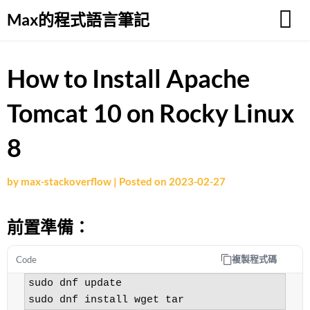
Skip
Max的程式語言筆記
to
content
How to Install Apache
Tomcat 10 on Rocky Linux
8
by
max-stackoverflow
|
Posted on
2023-02-27
前置準備：
複製程式碼
Code
sudo dnf update

sudo dnf install wget tar