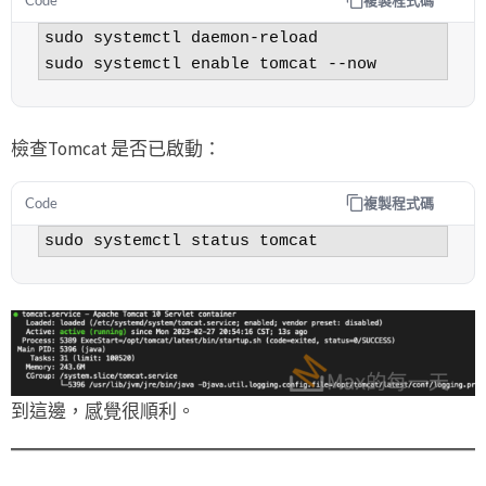
Code
sudo systemctl daemon-reload

sudo systemctl enable tomcat --now
檢查Tomcat 是否已啟動：
複製程式碼
Code
sudo systemctl status tomcat
到這邊，感覺很順利。