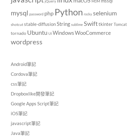
macOS
mssql
jQuery
MDM
Python
mysql
selenium
php
password
rocky
Swift
String
tkinter
stable-diffusion
Tomcat
shotcut
sublime
Ubuntu
Windows
WooCommerce
tornado
UI
wordpress
Android筆記
Cordova筆記
css筆記
Dropboxlike開發筆記
Google Apps Script筆記
iOS筆記
javascript筆記
Java筆記