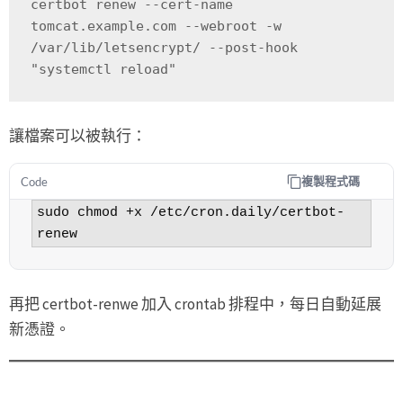
certbot renew --cert-name 
tomcat.example.com --webroot -w 
/var/lib/letsencrypt/ --post-hook 
"systemctl reload"
讓檔案可以被執行：
複製程式碼
Code
sudo chmod +x /etc/cron.daily/certbot-
renew
再把 certbot-renwe 加入 crontab 排程中，每日自動延展
新憑證。