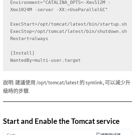
Environment="CATALINA_OPTS=-Xms512M -
Xmx1024M -server -XX:+UseParallelGC"

ExecStart=/opt/tomcat/latest/bin/startup.sh

ExecStop=/opt/tomcat/latest/bin/shutdown.sh

Restart=always

[Install]

WantedBy=multi-user.target
說明: 建議使用 /opt/tomcat/latest 的 symlink, 可以減少升
級時的步驟.
Start and Enable the Tomcat service
複製程式碼