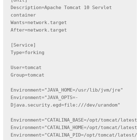
[Unit]

Description=Apache Tomcat 10 Servlet 
container

Wants=network.target

After=network.target

[Service]

Type=forking

User=tomcat

Group=tomcat

Environment="JAVA_HOME=/usr/lib/jvm/jre"

Environment="JAVA_OPTS=-
Djava.security.egd=file:///dev/urandom"

Environment="CATALINA_BASE=/opt/tomcat/latest"

Environment="CATALINA_HOME=/opt/tomcat/latest"

Environment="CATALINA_PID=/opt/tomcat/latest/t