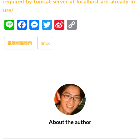
required-by-tomcat-server-at-localhost-are-already-in-
use/
Line
Facebook
Messenger
Twitter
Sina
Copy
Weibo
Link
電腦相關應用
linux
About the author