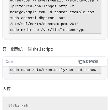
agree-tos --no-eff-email --staple-ocsp -
-preferred-challenges http -m 
name@example.com
 -d tomcat.example.com

sudo openssl dhparam -out 
/etc/ssl/certs/dhparam.pem 2048

sudo mkdir -p /var/lib/letsencrypt
寫一個新的一個 shell script:
複製程式碼
Code
sudo nano /etc/cron.daily/certbot-renew
內容
#!/bin/sh
