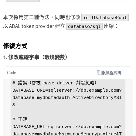
本次採用第二種做法，同時也修改
initDatabasePool
以 ADAL token provider 建立
連線：
database/sql
修復方式
1. 修改連線字串（環境變數）
複製程式碼
Code
# 錯誤（會被 base driver 靜默忽略）

DATABASE_URL=sqlserver://db.example.com?
database=mydb&fedauth=ActiveDirectoryMSI
&...

# 正確

DATABASE_URL=sqlserver://db.example.com?
database=mydb&useMsi=true&encrypt=true&T