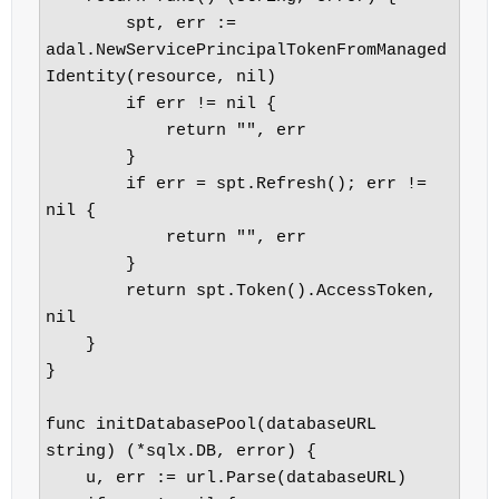
        spt, err := 
adal.NewServicePrincipalTokenFromManaged
Identity(resource, nil)

        if err != nil {

            return "", err

        }

        if err = spt.Refresh(); err != 
nil {

            return "", err

        }

        return spt.Token().AccessToken, 
nil

    }

}

func initDatabasePool(databaseURL 
string) (*sqlx.DB, error) {

    u, err := url.Parse(databaseURL)
