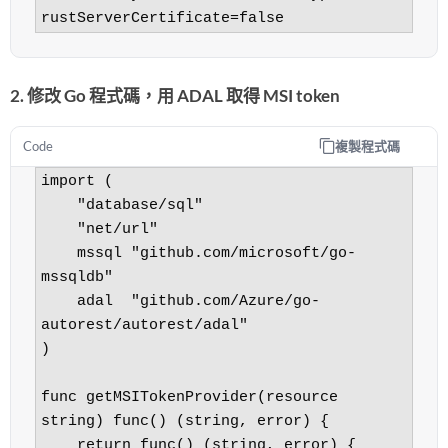
rustServerCertificate=false
2. 修改 Go 程式碼，用 ADAL 取得 MSI token
複製程式碼
Code
import (

    "database/sql"

    "net/url"

    mssql "github.com/microsoft/go-
mssqldb"

    adal  "github.com/Azure/go-
autorest/autorest/adal"

)

func getMSITokenProvider(resource 
string) func() (string, error) {

    return func() (string, error) {
