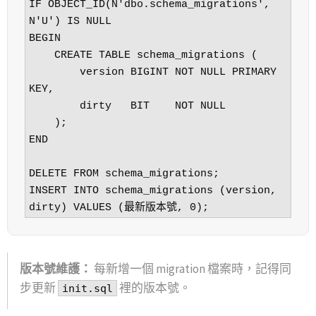
IF OBJECT_ID(N'dbo.schema_migrations', 
N'U') IS NULL

BEGIN

    CREATE TABLE schema_migrations (

        version BIGINT NOT NULL PRIMARY 
KEY,

        dirty   BIT    NOT NULL

    );

END

DELETE FROM schema_migrations;

INSERT INTO schema_migrations (version, 
dirty) VALUES (最新版本號, 0);
版本號維護：
每新增一個 migration 檔案時，記得同
步更新
裡的版本號。
init.sql