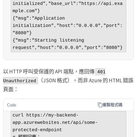
initialized","base_url":"https://api.exa
mple.com"}

{"msg":"Application 
initialization","host":"0.0.0.0","port":
"8080"}

{"msg":"Starting listening 
request","host":"0.0.0.0","port":"8080"}
以 HTTP 呼叫受保護的 API 端點，應回傳
401
（JSON 格式），而非 Azure 的 HTML 錯誤
Unauthorized
頁面：
複製程式碼
Code
curl https://my-backend-
app.azurewebsites.net/api/some-
protected-endpoint
