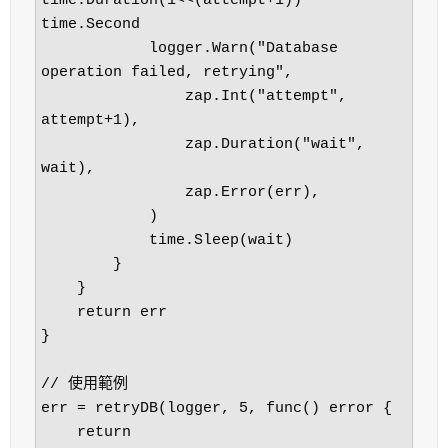
time.Duration(1<<(attempt+1)) * 
time.Second

            logger.Warn("Database 
operation failed, retrying",

                zap.Int("attempt", 
attempt+1),

                zap.Duration("wait", 
wait),

                zap.Error(err),

            )

            time.Sleep(wait)

        }

    }

    return err

}

// 使用範例

err = retryDB(logger, 5, func() error {

    return 