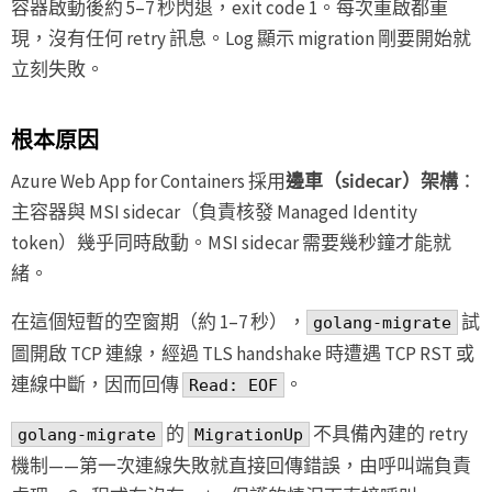
容器啟動後約 5–7 秒閃退，exit code 1。每次重啟都重
現，沒有任何 retry 訊息。Log 顯示 migration 剛要開始就
立刻失敗。
根本原因
Azure Web App for Containers 採用
邊車（sidecar）架構
：
主容器與 MSI sidecar（負責核發 Managed Identity
token）幾乎同時啟動。MSI sidecar 需要幾秒鐘才能就
緒。
在這個短暫的空窗期（約 1–7 秒），
試
golang-migrate
圖開啟 TCP 連線，經過 TLS handshake 時遭遇 TCP RST 或
連線中斷，因而回傳
。
Read: EOF
的
不具備內建的 retry
golang-migrate
MigrationUp
機制——第一次連線失敗就直接回傳錯誤，由呼叫端負責