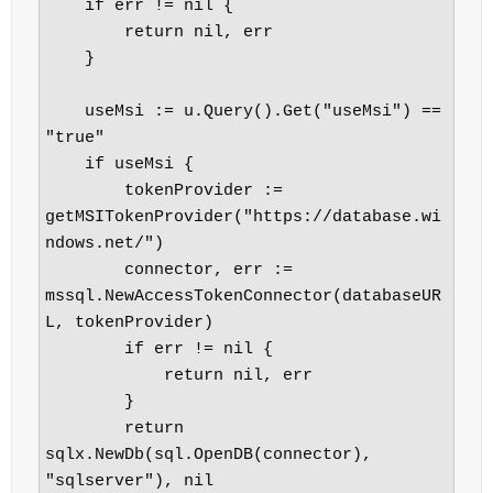
    if err != nil {

        return nil, err

    }

    useMsi := u.Query().Get("useMsi") == 
"true"

    if useMsi {

        tokenProvider := 
getMSITokenProvider("https://database.wi
ndows.net/")

        connector, err := 
mssql.NewAccessTokenConnector(databaseUR
L, tokenProvider)

        if err != nil {

            return nil, err

        }

        return 
sqlx.NewDb(sql.OpenDB(connector), 
"sqlserver"), nil
