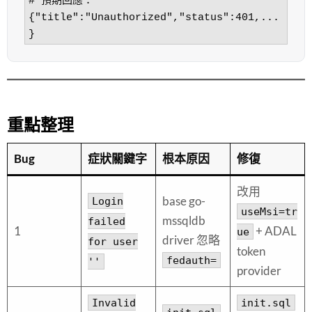
# 預期回應：
{"title":"Unauthorized","status":401,...
}
重點整理
Bug
症狀關鍵字
根本原因
修復
改用
base go-
Login
useMsi=tr
mssqldb
failed
1
+ ADAL
ue
driver 忽略
for user
token
fedauth=
''
provider
Invalid
init.sql