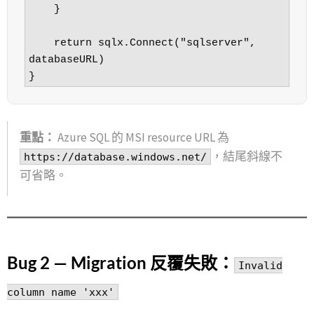
    }

    return sqlx.Connect("sqlserver", 
databaseURL)

}
重點：
Azure SQL 的 MSI resource URL 為
，結尾斜線不
https://database.windows.net/
可省略。
Bug 2 — Migration 反覆失敗：
Invalid
column name 'xxx'