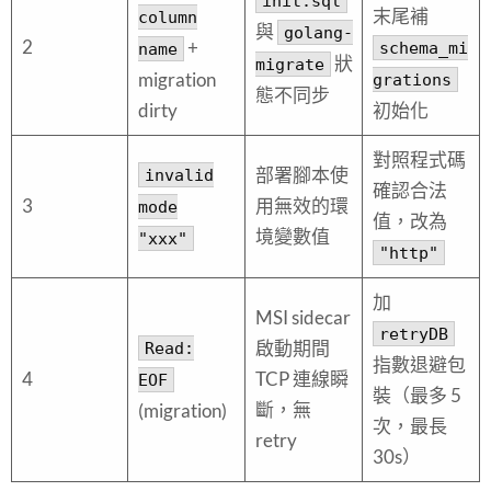
init.sql
末尾補
column
與
golang-
2
+
schema_mi
name
狀
migrate
migration
grations
態不同步
dirty
初始化
對照程式碼
部署腳本使
invalid
確認合法
3
用無效的環
mode
值，改為
境變數值
"xxx"
"http"
加
MSI sidecar
retryDB
啟動期間
Read:
指數退避包
4
TCP 連線瞬
EOF
裝（最多 5
斷，無
(migration)
次，最長
retry
30s）