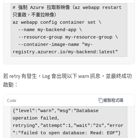
# 強制 Azure 拉取新映像（az webapp restart 
只重啟，不重拉映像）

az webapp config container set \

  --name my-backend-app \

  --resource-group my-resource-group \

  --container-image-name "my-
registry.azurecr.io/my-backend:latest"
若 retry 有發生，Log 會出現以下 warn 訊息，並最終成功
啟動：
複製程式碼
Code
{"level":"warn","msg":"Database 
operation failed, 
retrying","attempt":1,"wait":"2s","error
":"failed to open database: Read: EOF"}
