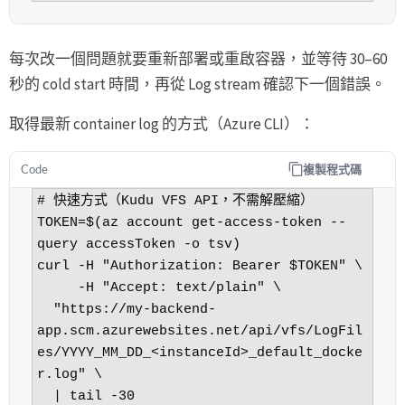
每次改一個問題就要重新部署或重啟容器，並等待 30–60
秒的 cold start 時間，再從 Log stream 確認下一個錯誤。
取得最新 container log 的方式（Azure CLI）：
複製程式碼
Code
# 快速方式（Kudu VFS API，不需解壓縮）

TOKEN=$(az account get-access-token --
query accessToken -o tsv)

curl -H "Authorization: Bearer $TOKEN" \

     -H "Accept: text/plain" \

  "https://my-backend-
app.scm.azurewebsites.net/api/vfs/LogFil
es/YYYY_MM_DD_<instanceId>_default_docke
r.log" \

  | tail -30
