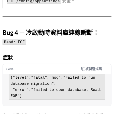
安全。
PUT /config/appsettings
Bug 4 — 冷啟動時資料庫連線瞬斷：
Read: EOF
症狀
複製程式碼
Code
{"level":"fatal","msg":"Failed to run 
database migration",

 "error":"failed to open database: Read: 
EOF"}