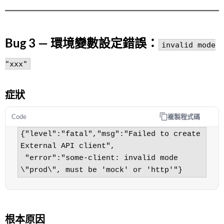
Bug 3 — 環境變數設定錯誤：
invalid mode
"xxx"
症狀
複製程式碼
Code
{"level":"fatal","msg":"Failed to create 
External API client",

 "error":"some-client: invalid mode 
\"prod\", must be 'mock' or 'http'"}
根本原因