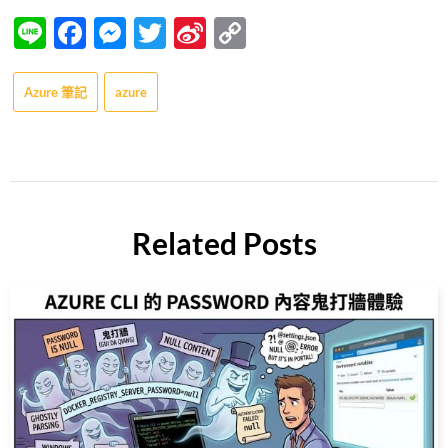
Line
Facebook
Messenger
Twitter
Sina
Copy
Weibo
Link
Azure 筆記
azure
Related Posts