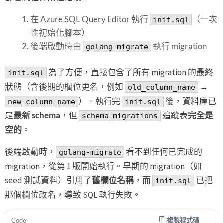
在 Azure SQL Query Editor 執行
（一次
init.sql
性初始化腳本）
後端啟動時由
執行 migration
golang-migrate
為了方便，直接包含了所有 migration 的最終
init.sql
狀態（含後期的欄位更名，例如
→
old_column_name
）。執行完
後，資料庫已
new_column_name
init.sql
是
最新 schema
，但
追蹤表
完全是
schema_migrations
空的
。
後端啟動時，
看不到任何已完成的
golang-migrate
migration，從第 1 版開始執行。早期的 migration（如
seed 測試資料）引用了
舊欄位名稱
，而
已把
init.sql
那個欄位改名，導致 SQL 執行失敗。
複製程式碼
Code