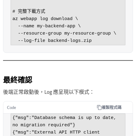
# 完整下載方式

az webapp log download \

  --name my-backend-app \

  --resource-group my-resource-group \

  --log-file backend-logs.zip
最終確認
後端正常啟動後，Log 應呈現以下模式：
複製程式碼
Code
{"msg":"Database schema is up to date, 
no migration required"}

{"msg":"External API HTTP client 