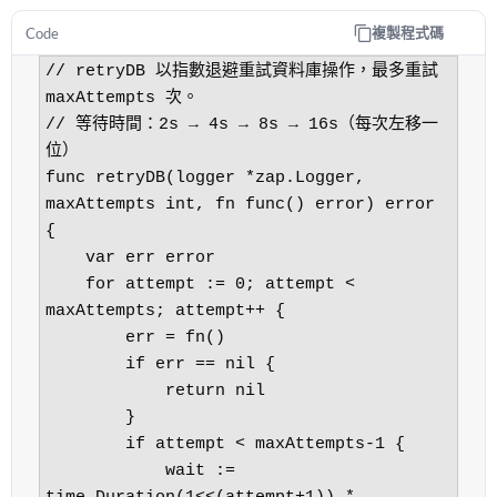
複製程式碼
Code
// retryDB 以指數退避重試資料庫操作，最多重試 
maxAttempts 次。

// 等待時間：2s → 4s → 8s → 16s（每次左移一
位）

func retryDB(logger *zap.Logger, 
maxAttempts int, fn func() error) error 
{

    var err error

    for attempt := 0; attempt < 
maxAttempts; attempt++ {

        err = fn()

        if err == nil {

            return nil

        }

        if attempt < maxAttempts-1 {

            wait := 