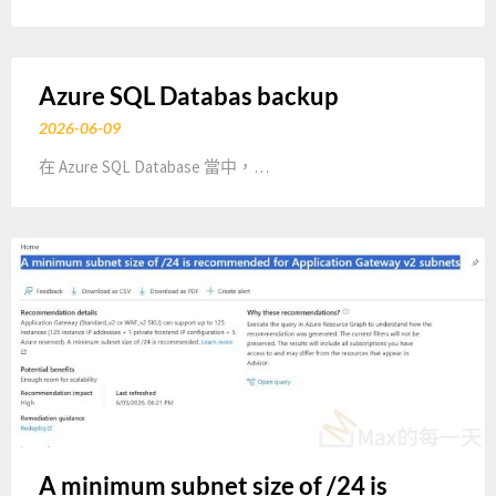
Azure SQL Databas backup
2026-06-09
在 Azure SQL Database 當中，…
A minimum subnet size of /24 is