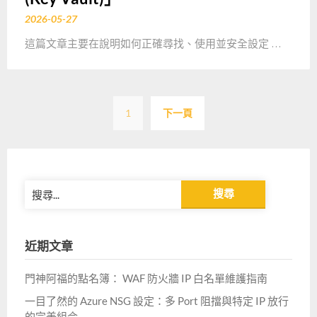
2026-05-27
這篇文章主要在說明如何正確尋找、使用並安全設定 …
文
1
下一頁
章
分
頁
搜
尋
關
鍵
近期文章
字:
門神阿福的點名簿： WAF 防火牆 IP 白名單維護指南
一目了然的 Azure NSG 設定：多 Port 阻擋與特定 IP 放行
的完美組合