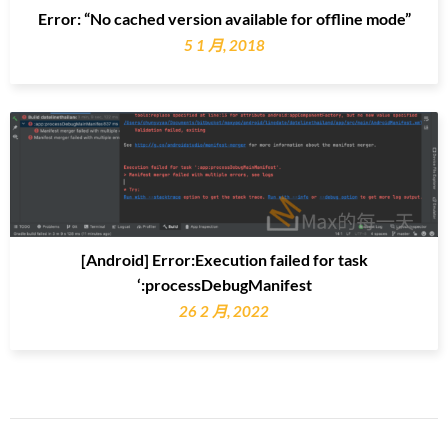
Error: “No cached version available for offline mode”
5 1 月, 2018
[Android] Error:Execution failed for task
‘:processDebugManifest
26 2 月, 2022