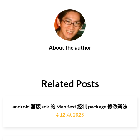
About the author
Related Posts
android 舊版 sdk 的 Manifest 控制 package 修改辧法
4 12 月, 2025