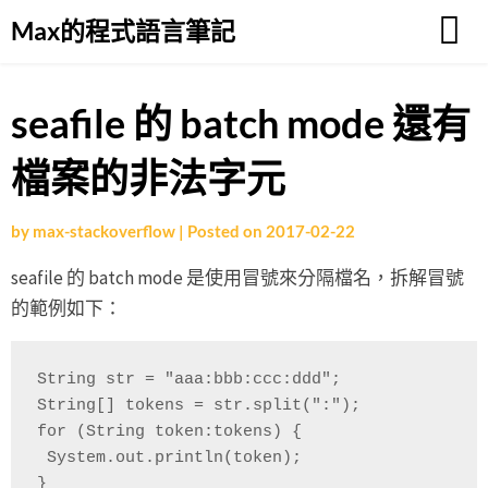
Skip
Max的程式語言筆記
to
content
seafile 的 batch mode 還有
檔案的非法字元
by
max-stackoverflow
|
Posted on
2017-02-22
seafile 的 batch mode 是使用冒號來分隔檔名，拆解冒號
的範例如下：
String str = "aaa:bbb:ccc:ddd";

String[] tokens = str.split(":");

for (String token:tokens) {

 System.out.println(token);

}