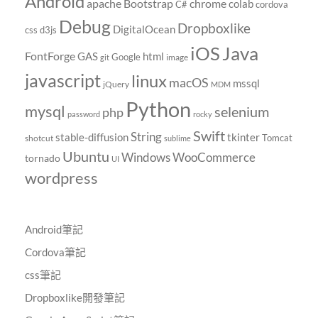
Android
chrome
apache
Bootstrap
colab
C#
cordova
Debug
Dropboxlike
DigitalOcean
css
d3js
Java
iOS
FontForge
GAS
html
Google
image
git
javascript
linux
macOS
mssql
jQuery
MDM
Python
mysql
selenium
php
password
rocky
Swift
String
tkinter
stable-diffusion
Tomcat
shotcut
sublime
Ubuntu
Windows
WooCommerce
tornado
UI
wordpress
Android筆記
Cordova筆記
css筆記
Dropboxlike開發筆記