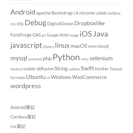
Android
chrome
apache
Bootstrap
colab
C#
cordova
Debug
Dropboxlike
DigitalOcean
css
d3js
Java
iOS
FontForge
GAS
html
Google
image
git
javascript
linux
macOS
mssql
jQuery
MDM
Python
mysql
selenium
php
password
rocky
Swift
String
tkinter
stable-diffusion
Tomcat
shotcut
sublime
Ubuntu
Windows
WooCommerce
tornado
UI
wordpress
Android筆記
Cordova筆記
css筆記