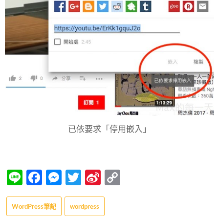
已依要求「停用嵌入」
Line
Facebook
Messenger
Twitter
Sina
Copy
Weibo
Link
WordPress筆記
wordpress