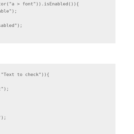
tor("a > font")).isEnabled()){
able");
sabled");
("Text to check")){
t");
");