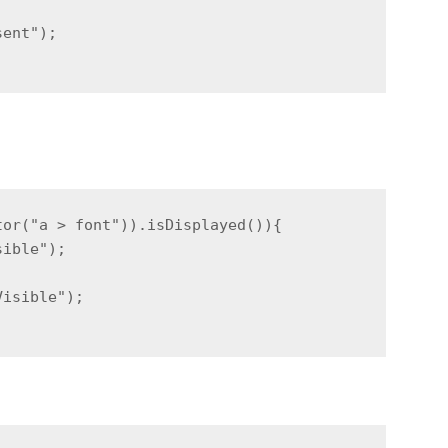
sent");
tor("a > font")).isDisplayed()){
sible");
Visible");