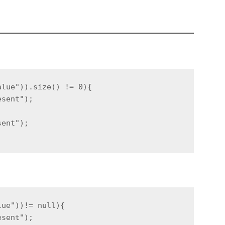
alue")).size() != 0){
esent");
sent");
lue"))!= null){
esent");