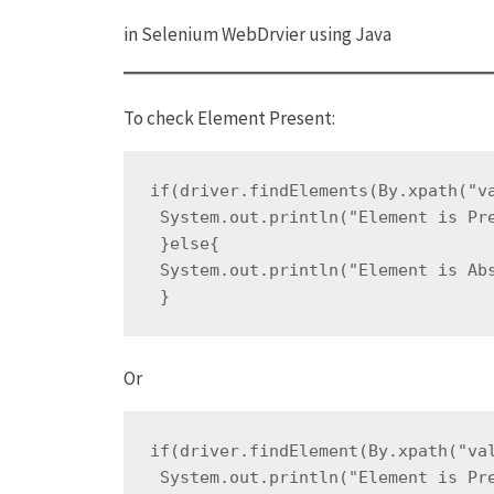
in Selenium WebDrvier using Java
To check Element Present:
if(driver.findElements(By.xpath("v
 System.out.println("Element is Pr
 }else{
 System.out.println("Element is Ab
 }
Or
if(driver.findElement(By.xpath("va
 System.out.println("Element is Pr