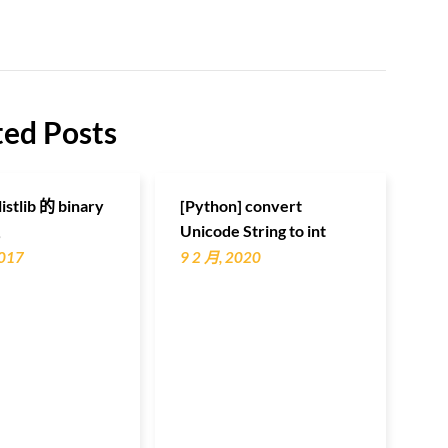
ted Posts
istlib 的 binary
[Python] convert
理
Unicode String to int
2017
9 2 月, 2020