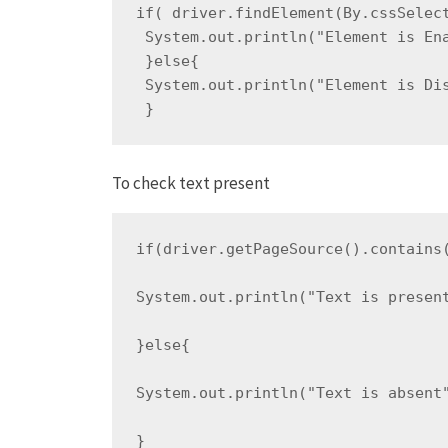
if( driver.findElement(By.cssSelec
 System.out.println("Element is En
 }else{
 System.out.println("Element is Di
 }
To check text present
if(driver.getPageSource().contains
System.out.println("Text is presen
}else{
System.out.println("Text is absent
}