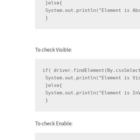
 }else{
 System.out.println("Element is Ab
 }
To check Visible:
if( driver.findElement(By.cssSelec
 System.out.println("Element is Vi
 }else{
 System.out.println("Element is In
 }
To check Enable: