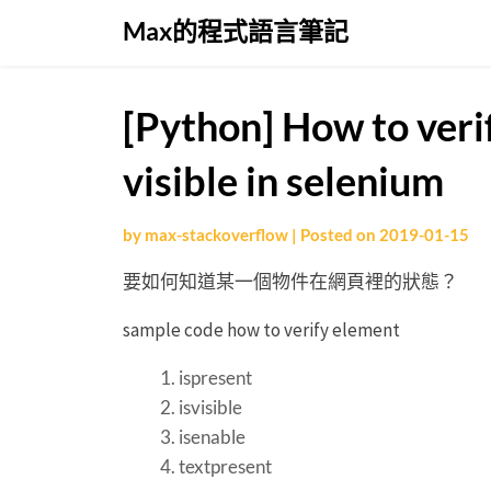
Skip
Max的程式語言筆記
to
content
[Python] How to veri
visible in selenium
by
max-stackoverflow
|
Posted on
2019-01-15
要如何知道某一個物件在網頁裡的狀態？
sample code how to verify element
ispresent
isvisible
isenable
textpresent