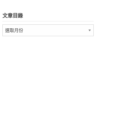
文章目錄
文
章
目
錄