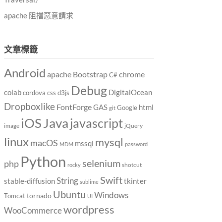
apache 阻擋惡意請求
文章標籤
Android
chrome
apache
Bootstrap
C#
Debug
DigitalOcean
colab
cordova
css
d3js
Dropboxlike
FontForge
GAS
html
Google
git
Java
iOS
javascript
image
jQuery
linux
mysql
macOS
mssql
MDM
password
Python
selenium
php
shotcut
rocky
Swift
String
tkinter
stable-diffusion
sublime
Ubuntu
Windows
tornado
Tomcat
UI
wordpress
WooCommerce