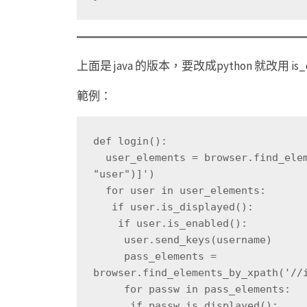
上面是 java 的版本，要改成python 就改用 is_d
範例：
def login():
  user_elements = browser.find_elements_by_xpath('//input[contains(@name, 
"user")]')
  for user in user_elements:
   if user.is_displayed():
    if user.is_enabled():
     user.send_keys(username)
     pass_elements = 
browser.find_elements_by_xpath('//
     for passw in pass_elements:
      if passw.is_displayed():