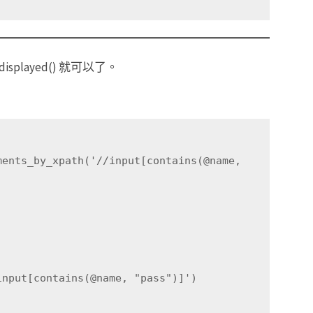
isplayed() 就可以了。
input[contains(@name, "pass")]')