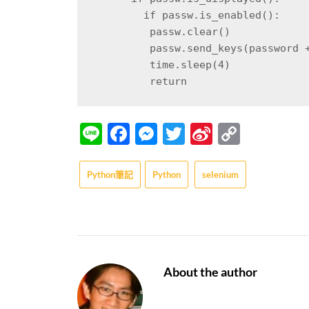
        if passw.is_enabled():
         passw.clear()
         passw.send_keys(pass
         time.sleep(4)
         return
Line
Facebook
Messenger
Twitter
Sina
Copy
Weibo
Link
Python筆記
Python
selenium
About the author