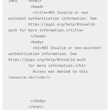
INFO     <html>

          <head>

           <title>403 Invalid or non-
existent authentication information. See

         https://pypi.org/help/#invalid-
auth for more information.</title>

          </head>

          <body>

           <h1>403 Invalid or non-existent 
authentication information. See 
https://pypi.org/help/#invalid-auth

         for more information.</h1>

           Access was denied to this 
resource.<br/><br/>

          </body>

         </html>
