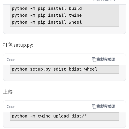
python -m pip install build

python -m pip install twine

python -m pip install wheel
打包 setup.py:
複製程式碼
Code
python setup.py sdist bdist_wheel
上傳:
複製程式碼
Code
python -m twine upload dist/*