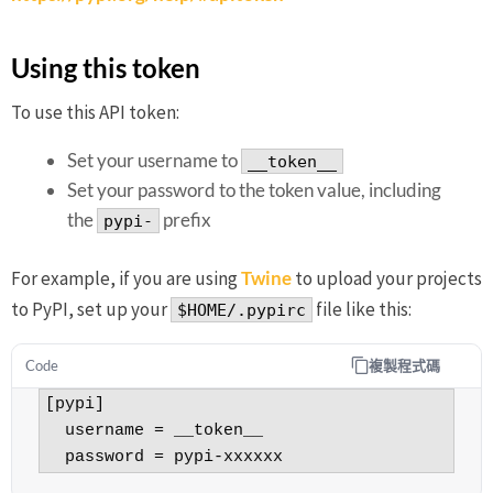
Using this token
To use this API token:
Set your username to
__token__
Set your password to the token value, including
the
prefix
pypi-
For example, if you are using
Twine
to upload your projects
to PyPI, set up your
file like this:
$HOME/.pypirc
複製程式碼
Code
[pypi]

  username = __token__

  password = pypi-xxxxxx