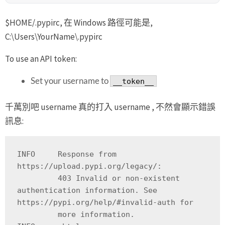
$HOME/.pypirc, 在 Windows 路徑可能是,
C:\Users\YourName\.pypirc
To use an API token:
Set your username to
__token__
千萬別吧 username 真的打入 username , 不然會顯示錯誤
訊息:
INFO     Response from 
https://upload.pypi.org/legacy/:

         403 Invalid or non-existent 
authentication information. See 
https://pypi.org/help/#invalid-auth for

         more information.
