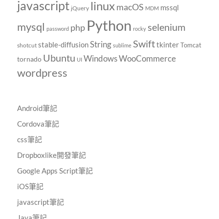
javascript
linux
macOS
mssql
jQuery
MDM
Python
mysql
selenium
php
password
rocky
Swift
String
tkinter
stable-diffusion
Tomcat
shotcut
sublime
Ubuntu
Windows
WooCommerce
tornado
UI
wordpress
Android筆記
Cordova筆記
css筆記
Dropboxlike開發筆記
Google Apps Script筆記
iOS筆記
javascript筆記
Java筆記