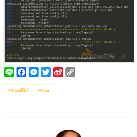
Line
Facebook
Messenger
Twitter
Sina
Copy
Weibo
Link
Python筆記
Python