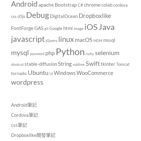
Android
chrome
apache
Bootstrap
colab
C#
cordova
Debug
Dropboxlike
DigitalOcean
css
d3js
Java
iOS
FontForge
GAS
html
Google
image
git
javascript
linux
macOS
mssql
jQuery
MDM
Python
mysql
selenium
php
password
rocky
Swift
String
tkinter
stable-diffusion
Tomcat
shotcut
sublime
Ubuntu
Windows
WooCommerce
tornado
UI
wordpress
Android筆記
Cordova筆記
css筆記
Dropboxlike開發筆記