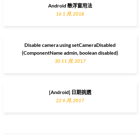
Android 懸浮窗用法
16 1 月, 2018
Disable camera using setCameraDisabled
(ComponentName admin, boolean disabled)
30 11 月, 2017
[Android] 日期挑選
22 6 月, 2017