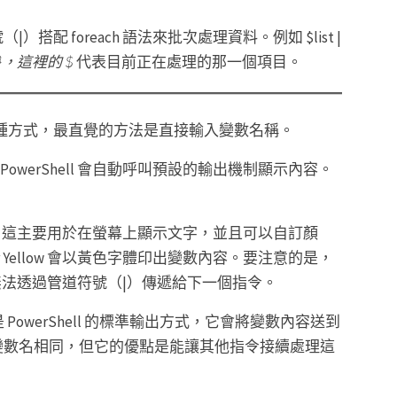
 foreach 語法來批次處理資料。例如 $list |
 }，這裡的 $
代表目前正在處理的那一個項目。
值有多種方式，最直覺的方法是直接輸入變數名稱。
r，PowerShell 會自動呼叫預設的輸出機制顯示內容。
ost。這主要用於在螢幕上顯示文字，並且可以自訂顏
undColor Yellow 會以黃色字體印出變數內容。要注意的是，
輸出無法透過管道符號（|）傳遞給下一個指令。
是 PowerShell 的標準輸出方式，它會將變數內容送到
變數名相同，但它的優點是能讓其他指令接續處理這