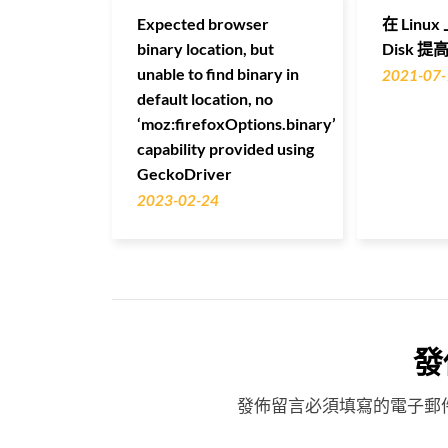
Expected browser
在 Linu
binary location, but
Disk 
unable to find binary in
2021-07-
default location, no
‘moz:firefoxOptions.binary’
capability provided using
GeckoDriver
2023-02-24
發
發佈留言必須填寫的電子郵