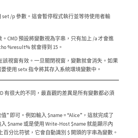
et /p 參數。這會暫停程式執行並等待使用者輸
。CMD 預設將變數視為字串，只有加上 /a 才會進
cho %result% 就會得到 15。
只在該視窗有效。一旦關閉視窗，變數就會消失。如果
使用 setx 指令將其存入系統環境變數中。
統 CMD 有很大的不同，最直觀的差異是所有變數都必須
 即可。例如輸入 $name = “Alice”，這就完成了
e 或是使用 Write-Host $name 就能顯示內
數前後加上百分比符號，它會自動識別 $ 開頭的字串為變數。