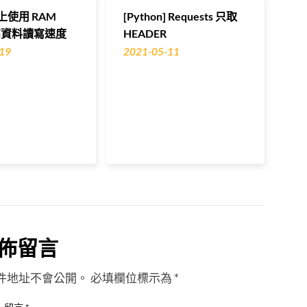
x 上使用 RAM
[Python] Requests 只取
提高資料讀寫速度
HEADER
19
2021-05-11
佈留言
件地址不會公開。
必填欄位標示為
*