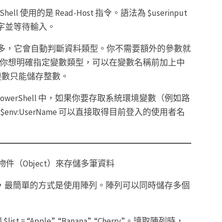
使用的是 Read-Host 指令。語法為 $userinput
示文字並等待輸入。
D 聰明許多，它會自動判斷資料類型。你不需要額外的參數就
 5。如果你想明確指定變數類型，可以在變數名稱前加上中
保該變數只能儲存整數。
werShell 中，如果你要存取系統環境變數（例如路
$env:UserName 可以直接取得目前登入的使用者名
或是物件（Object）來存儲多筆資料
多筆資料，最簡單的方式是使用陣列。陣列可以同時儲存多個
“Apple”, “Banana”, “Cherry”。讀取陣列時，