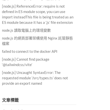
[node.js] ReferenceError: require is not
defined in ES module scope, you can use
import insteadThis file is being treated as an
ES module because it has a ‘.js’ file extension
node.js 讀取電腦上的環境變數
node.js 的網頁部署架構使用 Nginx 託管靜態
檔案
failed to connect to the docker API
[node.js] Cannot find package
‘@tailwindcss/vite’
[node.js] Uncaught SyntaxError: The
requested module ‘/src/types.ts’ does not
provide an export named
文章標籤