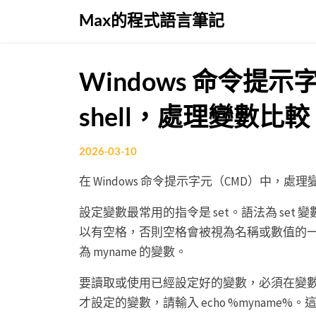
Skip
Max的程式語言筆記
to
content
Windows 命令提示
shell，處理變數比較
2026-03-10
在 Windows 命令提示字元（CMD）中，
設定變數最常用的指令是 set。語法為 se
以有空格，否則空格會被視為名稱或數值的一部分。例
為 myname 的變數。
要讀取或使用已經設定好的變數，必須在變
才設定的變數，請輸入 echo %mynam