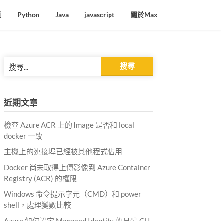
頁
Python
Java
javascript
關於Max
搜
尋
關
鍵
近期文章
字:
檢查 Azure ACR 上的 Image 是否和 local
docker 一致
主機上的連接埠已經被其他程式佔用
Docker 尚未取得上傳影像到 Azure Container
Registry (ACR) 的權限
Windows 命令提示字元（CMD）和 power
shell，處理變數比較
Azure 如何設定 Managed Identity 的具體 CLI