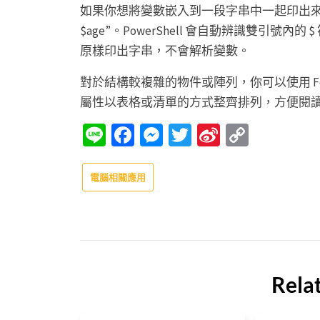
如果你想將變數嵌入到一段字串中一起印出來，
$age”。PowerShell 會自動辨識雙引
原樣印出字串，不會解析變數。
對於結構較複雜的物件或陣列，你可以使用 Format-
屬性以表格或清單的方式整齊排列，方便閱
Line
Facebook
Messenger
Twitter
Sina
Copy
Weibo
Link
電腦相關應用
Rela