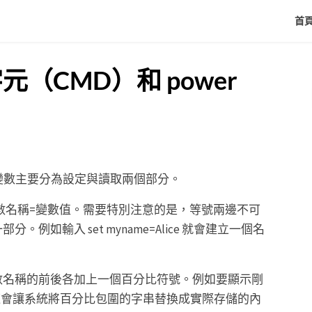
首
字元（CMD）和 power
處理變數主要分為設定與讀取兩個部分。
t 變數名稱=變數值。需要特別注意的是，等號兩邊不可
如輸入 set myname=Alice 就會建立一個名
數名稱的前後各加上一個百分比符號。例如要顯示剛
e%。這會讓系統將百分比包圍的字串替換成實際存儲的內