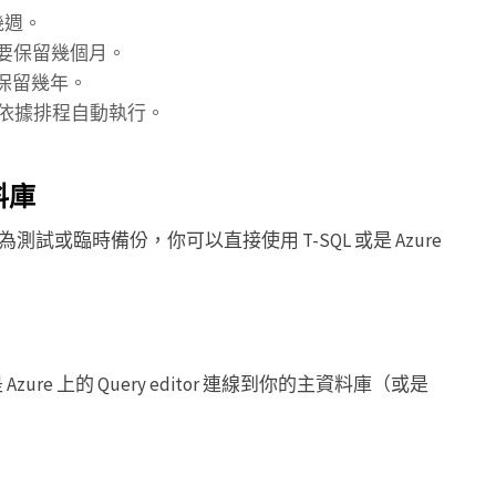
幾週。
要保留幾個月。
保留幾年。
依據排程自動執行。
料庫
或臨時備份，你可以直接使用 T-SQL 或是 Azure
）或是 Azure 上的 Query editor 連線到你的主資料庫（或是