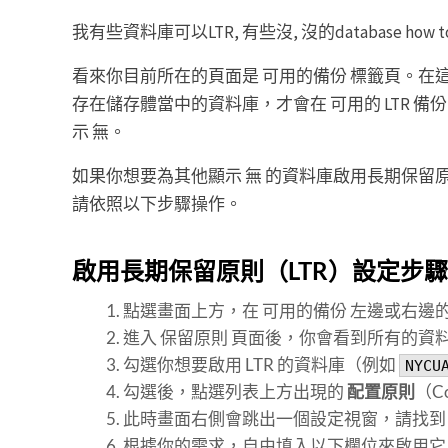
我有些資料庫可以LTR, 有些沒, 沒的database how to e
看來你目前所在的頁面是 可用的備份 標籤頁。在
存在儲存體當中的資料庫，才會在 可用的 LTR 
示 無。
如果你想要為其他顯示 無 的資料庫啟用長期保留
請依照以下步驟操作。
啟用長期保留原則（LTR）設定步驟
點選畫面上方，在 可用的備份 左邊或右邊
進入 保留原則 頁面後，你會看到所有的資
勾選你想要啟用 LTR 的資料庫（例如
NYCU
勾選後，點選列表上方出現的
配置原則
（Co
此時畫面右側會跳出一個設定視窗，請找
根據你的需求，自由填入以下欄位來啟用它