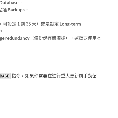
 Database
。
點選
Backups
。
可設定 1 到 35 天）或是設定
Long-term
。
age redundancy
（備份儲存體備援），選擇要使用本
指令，如果你需要在進行重大更新前手動留
BASE