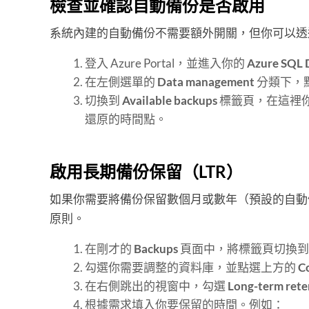
檢查並確認自動備份是否啟用
系統內建的自動備份不需要額外開關，但你可以透過 Az
登入 Azure Portal，並進入你的
Azure SQL 
在左側選單的
Data management
分類下，
切換到
Available backups
標籤頁，在這裡
還原的時間點。
啟用長期備份保留（LTR）
如果你需要將備份保留數個月或數年（預設的自動備
原則。
在剛才的
Backups
頁面中，將標籤頁切換
勾選你需要調整的資料庫，並點選上方的
Co
在右側跳出的視窗中，勾選
Long-term rete
根據需求填入你要保留的時間。例如：