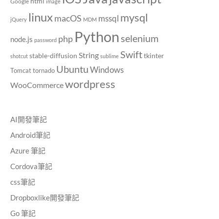
html
Google
image
linux
mysql
macOS
mssql
jQuery
MDM
Python
selenium
php
node.js
password
Swift
String
stable-diffusion
tkinter
shotcut
sublime
Ubuntu
Windows
Tomcat
tornado
wordpress
WooCommerce
AI開發筆記
Android筆記
Azure 筆記
Cordova筆記
css筆記
Dropboxlike開發筆記
Go 筆記