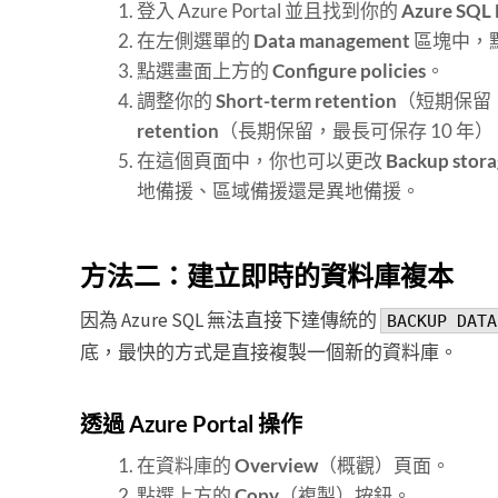
登入 Azure Portal 並且找到你的
Azure SQL
在左側選單的
Data management
區塊中，
點選畫面上方的
Configure policies
。
調整你的
Short-term retention
（短期保留，
retention
（長期保留，最長可保存 10 年）
在這個頁面中，你也可以更改
Backup stor
地備援、區域備援還是異地備援。
方法二：建立即時的資料庫複本
因為 Azure SQL 無法直接下達傳統的
BACKUP DATA
底，最快的方式是直接複製一個新的資料庫。
透過 Azure Portal 操作
在資料庫的
Overview
（概觀）頁面。
點選上方的
Copy
（複製）按鈕。