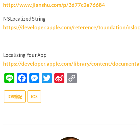
http://www.jianshu.com/p/3d77c2e76684
NSLocalizedString
https://developer.apple.com/reference/foundation/nsloc
Localizing Your App
https://developer.apple.com/library/content/documen
Line
Facebook
Messenger
Twitter
Sina
Copy
Weibo
Link
iOS筆記
iOS