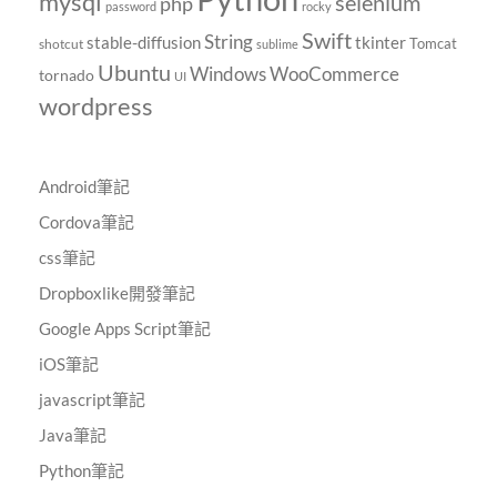
mysql
selenium
php
password
rocky
Swift
String
tkinter
stable-diffusion
Tomcat
shotcut
sublime
Ubuntu
Windows
WooCommerce
tornado
UI
wordpress
Android筆記
Cordova筆記
css筆記
Dropboxlike開發筆記
Google Apps Script筆記
iOS筆記
javascript筆記
Java筆記
Python筆記