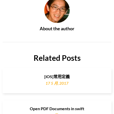
About the author
Related Posts
[iOS]常用定義
17 5 月, 2017
Open PDF Documents in swift