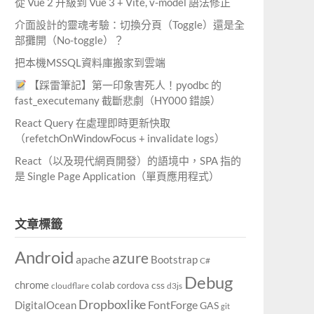
從 Vue 2 升級到 Vue 3 + Vite, v-model 語法修正
介面設計的靈魂考驗：切換分頁（Toggle）還是全
部攤開（No-toggle）？
把本機MSSQL資料庫搬家到雲端
【踩雷筆記】第一印象害死人！pyodbc 的
fast_executemany 截斷悲劇（HY000 錯誤）
React Query 在處理即時更新快取
（refetchOnWindowFocus + invalidate logs）
React（以及現代網頁開發）的語境中，SPA 指的
是 Single Page Application（單頁應用程式）
文章標籤
Android
azure
apache
Bootstrap
C#
Debug
chrome
colab
cordova
css
cloudflare
d3js
Dropboxlike
FontForge
DigitalOcean
GAS
git