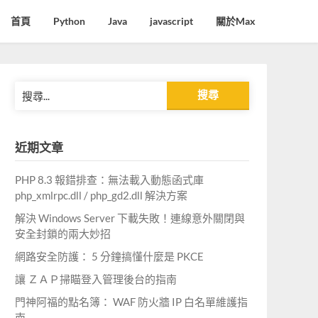
首頁
Python
Java
javascript
關於Max
搜
尋
關
鍵
近期文章
字:
PHP 8.3 報錯排查：無法載入動態函式庫
php_xmlrpc.dll / php_gd2.dll 解決方案
解決 Windows Server 下載失敗！連線意外關閉與
安全封鎖的兩大妙招
網路安全防護： 5 分鐘搞懂什麼是 PKCE
讓 ＺＡＰ掃瞄登入管理後台的指南
門神阿福的點名簿： WAF 防火牆 IP 白名單維護指
南