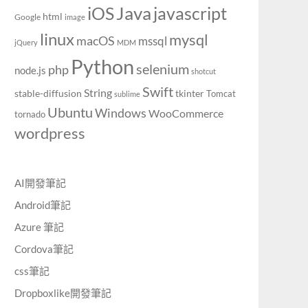
Java
iOS
javascript
html
Google
image
linux
mysql
macOS
mssql
jQuery
MDM
Python
selenium
php
node.js
shotcut
Swift
String
stable-diffusion
tkinter
Tomcat
sublime
Ubuntu
Windows
WooCommerce
tornado
wordpress
AI開發筆記
Android筆記
Azure 筆記
Cordova筆記
css筆記
Dropboxlike開發筆記