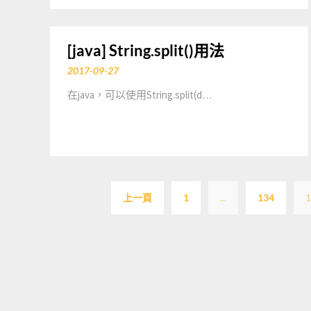
[java] String.split()用法
2017-09-27
在java，可以使用String.split(d…
上一頁
1
...
134
1