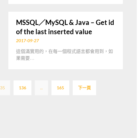
MSSQL／MySQL & Java – Get id
of the last inserted value
2017-09-27
這個滿實用的，在每一個程式語言都會用到，如
果需要…
文
35
136
...
165
下一頁
章
分
頁